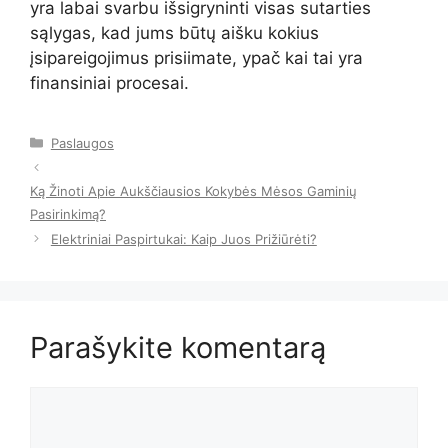
yra labai svarbu išsigryninti visas sutarties
sąlygas, kad jums būtų aišku kokius
įsipareigojimus prisiimate, ypač kai tai yra
finansiniai procesai.
Kategorijos
Paslaugos
Ką Žinoti Apie Aukščiausios Kokybės Mėsos Gaminių
Pasirinkimą?
Elektriniai Paspirtukai: Kaip Juos Prižiūrėti?
Parašykite komentarą
Komentaras