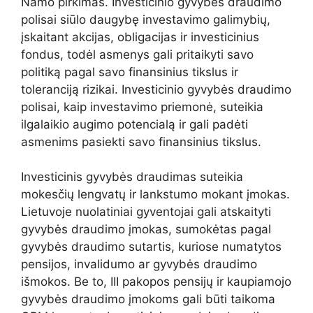
Namo pirkimas. Investicinio gyvybės draudimo
polisai siūlo daugybę investavimo galimybių,
įskaitant akcijas, obligacijas ir investicinius
fondus, todėl asmenys gali pritaikyti savo
politiką pagal savo finansinius tikslus ir
toleranciją rizikai. Investicinio gyvybės draudimo
polisai, kaip investavimo priemonė, suteikia
ilgalaikio augimo potencialą ir gali padėti
asmenims pasiekti savo finansinius tikslus.
Investicinis gyvybės draudimas suteikia
mokesčių lengvatų ir lankstumo mokant įmokas.
Lietuvoje nuolatiniai gyventojai gali atskaityti
gyvybės draudimo įmokas, sumokėtas pagal
gyvybės draudimo sutartis, kuriose numatytos
pensijos, invalidumo ar gyvybės draudimo
išmokos. Be to, III pakopos pensijų ir kaupiamojo
gyvybės draudimo įmokoms gali būti taikoma