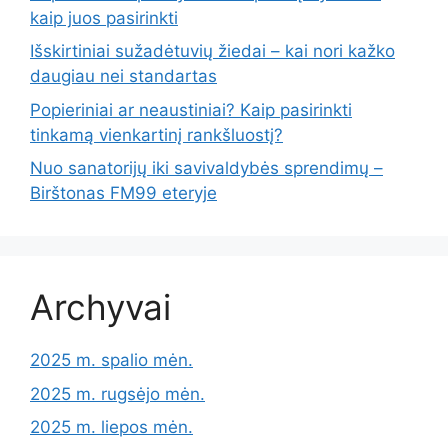
kaip juos pasirinkti
Išskirtiniai sužadėtuvių žiedai – kai nori kažko
daugiau nei standartas
Popieriniai ar neaustiniai? Kaip pasirinkti
tinkamą vienkartinį rankšluostį?
Nuo sanatorijų iki savivaldybės sprendimų –
Birštonas FM99 eteryje
Archyvai
2025 m. spalio mėn.
2025 m. rugsėjo mėn.
2025 m. liepos mėn.