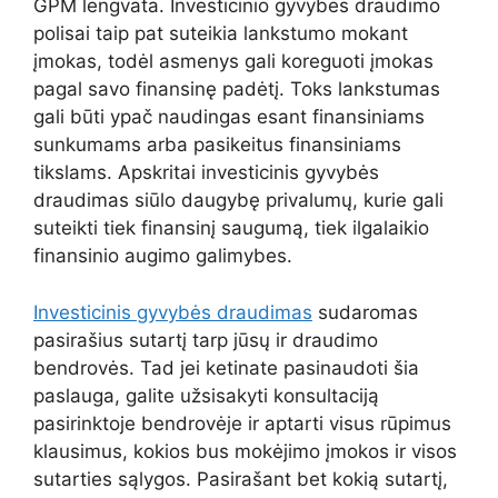
GPM lengvata. Investicinio gyvybės draudimo
polisai taip pat suteikia lankstumo mokant
įmokas, todėl asmenys gali koreguoti įmokas
pagal savo finansinę padėtį. Toks lankstumas
gali būti ypač naudingas esant finansiniams
sunkumams arba pasikeitus finansiniams
tikslams. Apskritai investicinis gyvybės
draudimas siūlo daugybę privalumų, kurie gali
suteikti tiek finansinį saugumą, tiek ilgalaikio
finansinio augimo galimybes.
Investicinis gyvybės draudimas
sudaromas
pasirašius sutartį tarp jūsų ir draudimo
bendrovės. Tad jei ketinate pasinaudoti šia
paslauga, galite užsisakyti konsultaciją
pasirinktoje bendrovėje ir aptarti visus rūpimus
klausimus, kokios bus mokėjimo įmokos ir visos
sutarties sąlygos. Pasirašant bet kokią sutartį,