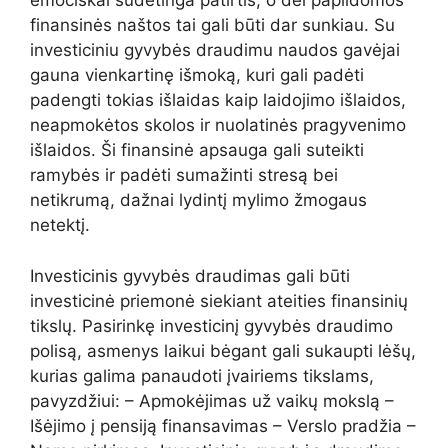
emociškai sudėtinga patirtis, o dėl papildomos
finansinės naštos tai gali būti dar sunkiau. Su
investiciniu gyvybės draudimu naudos gavėjai
gauna vienkartinę išmoką, kuri gali padėti
padengti tokias išlaidas kaip laidojimo išlaidos,
neapmokėtos skolos ir nuolatinės pragyvenimo
išlaidos. Ši finansinė apsauga gali suteikti
ramybės ir padėti sumažinti stresą bei
netikrumą, dažnai lydintį mylimo žmogaus
netektį.
Investicinis gyvybės draudimas gali būti
investicinė priemonė siekiant ateities finansinių
tikslų. Pasirinkę investicinį gyvybės draudimo
polisą, asmenys laikui bėgant gali sukaupti lėšų,
kurias galima panaudoti įvairiems tikslams,
pavyzdžiui: – Apmokėjimas už vaikų mokslą –
Išėjimo į pensiją finansavimas – Verslo pradžia –