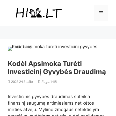
Pereiti
prie
Meniu
turinio
Kodėl Apsimoka Turėti
Investicinį Gyvybės Draudimą
Pagal
2023 24 Spalio
HI5
Investicinis gyvybės draudimas suteikia
finansinį saugumą artimiesiems netikėtos
mirties atveju. Mylimo žmogaus netektis yra