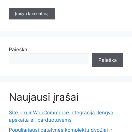
Paieška
Paieška
Naujausi įrašai
Site.pro ir WooCommerce integracija: lengva
apskaita el. parduotuvėms
Populiariausi patalynės komplektų dydžiai ir