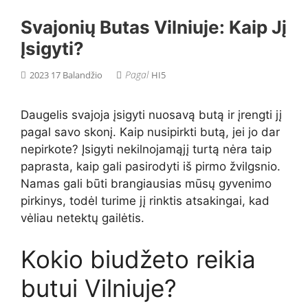
Svajonių Butas Vilniuje: Kaip Jį
Įsigyti?
Pagal
2023 17 Balandžio
HI5
Daugelis svajoja įsigyti nuosavą butą ir įrengti jį
pagal savo skonį. Kaip nusipirkti butą, jei jo dar
nepirkote? Įsigyti nekilnojamąjį turtą nėra taip
paprasta, kaip gali pasirodyti iš pirmo žvilgsnio.
Namas gali būti brangiausias mūsų gyvenimo
pirkinys, todėl turime jį rinktis atsakingai, kad
vėliau netektų gailėtis.
Kokio biudžeto reikia
butui Vilniuje?