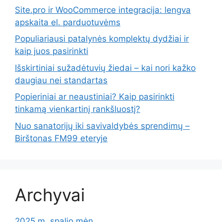
Site.pro ir WooCommerce integracija: lengva
apskaita el. parduotuvėms
Populiariausi patalynės komplektų dydžiai ir
kaip juos pasirinkti
Išskirtiniai sužadėtuvių žiedai – kai nori kažko
daugiau nei standartas
Popieriniai ar neaustiniai? Kaip pasirinkti
tinkamą vienkartinį rankšluostį?
Nuo sanatorijų iki savivaldybės sprendimų –
Birštonas FM99 eteryje
Archyvai
2025 m. spalio mėn.