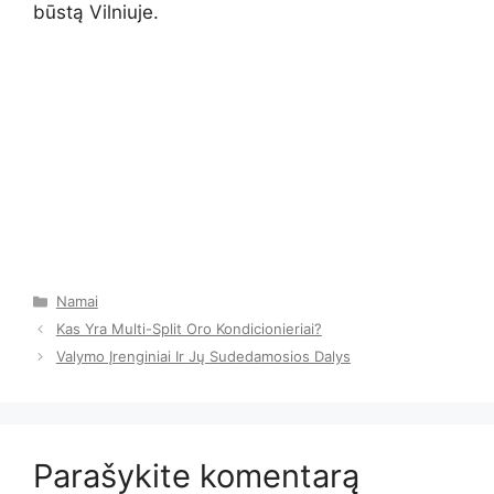
būstą Vilniuje.
Kategorijos
Namai
Kas Yra Multi-Split Oro Kondicionieriai?
Valymo Įrenginiai Ir Jų Sudedamosios Dalys
Parašykite komentarą