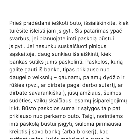
Prieš pradėdami ieškoti buto, išsiaiškinkite, kiek
turėsite išleisti jam įsigyti. Šis patarimas ypač
svarbus, jei planuojate imti paskolą būstui
įsigyti. Jei nesunku suskaičiuoti pinigus
sąskaitoje, daug sunkiau išsiaiškinti, kiek
bankas sutiks jums paskolinti. Paskolos, kurią
galite gauti iš banko, tipas priklauso nuo
daugelio veiksnių – gaunamų pajamų dydžio ir
rūšies (pvz., ar dirbate pagal darbo sutartį, ar
dirbate savarankiškai), jūsų amžiaus, šeimos
sudėties, vaikų skaičiaus, esamų įsipareigojimų
ir kt. Būsto paskolos suma ir sąlygos taip pat
priklauso nuo perkamo buto. Taigi, norintiems
imti paskolą būstui įsigyti, siūloma pirmiausia
kreiptis į savo banką (arba brokerį), kad