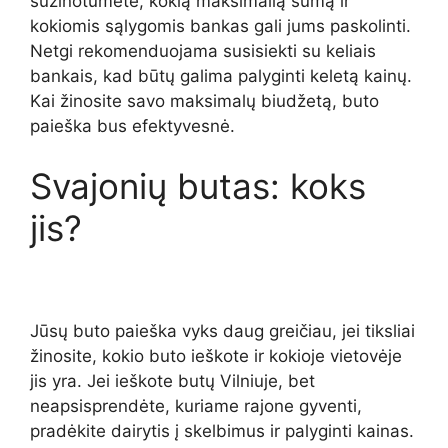
sužinotumėte, kokią maksimalią sumą ir
kokiomis sąlygomis bankas gali jums paskolinti.
Netgi rekomenduojama susisiekti su keliais
bankais, kad būtų galima palyginti keletą kainų.
Kai žinosite savo maksimalų biudžetą, buto
paieška bus efektyvesnė.
Svajonių butas: koks
jis?
Jūsų buto paieška vyks daug greičiau, jei tiksliai
žinosite, kokio buto ieškote ir kokioje vietovėje
jis yra. Jei ieškote butų Vilniuje, bet
neapsisprendėte, kuriame rajone gyventi,
pradėkite dairytis į skelbimus ir palyginti kainas.