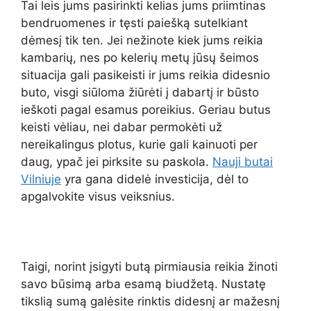
Tai leis jums pasirinkti kelias jums priimtinas
bendruomenes ir tęsti paiešką sutelkiant
dėmesį tik ten. Jei nežinote kiek jums reikia
kambarių, nes po kelerių metų jūsų šeimos
situacija gali pasikeisti ir jums reikia didesnio
buto, visgi siūloma žiūrėti į dabartį ir būsto
ieškoti pagal esamus poreikius. Geriau butus
keisti vėliau, nei dabar permokėti už
nereikalingus plotus, kurie gali kainuoti per
daug, ypač jei pirksite su paskola.
Nauji butai
Vilniuje
yra gana didelė investicija, dėl to
apgalvokite visus veiksnius.
Taigi, norint įsigyti butą pirmiausia reikia žinoti
savo būsimą arba esamą biudžetą. Nustatę
tikslią sumą galėsite rinktis didesnį ar mažesnį