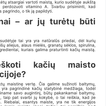
ėtų atsargiai vartoti
maistą, kurio sudėtyje aukštą
 perdozuoti vitamino A. Svarbu prisiminti, kad
pagrindo, o tik ją papildyti.
nai – ar jų turėtų būti
sudėtyje tai yra
yra natūralūs priedai, dėl kurių
šų aliejus, alaus mielės, granatų sėklos, sp
i
rulina,
redientai, kuriais galima praturtinti kačių maistą.
eškoti
kačių maisto
cijoje?
tų maistinę vertę. Čia galime sužinoti baltymų,
ai yra pagrindinė kačių statybinė medžiaga, todėl
aitiname savo augintinį, būtų pakankamai baltymų.
 taip pat svarbi jų kokybė, o tai reiškia, kad jie
. Riebalai, esantys maiste, yra ne tik energijos