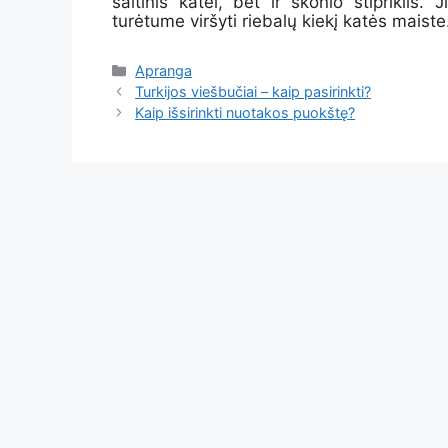
šaltinis katei, bet ir skonio
stipriklis
. J
turėtume viršyti riebalų kiekį katės maiste
Kategorijos
Apranga
Turkijos viešbučiai – kaip pasirinkti?
Kaip išsirinkti nuotakos puokštę?