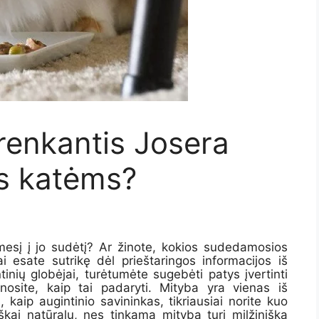
 renkantis Josera
ms katėms?
mesį į jo sudėtį? Ar žinote,
kokios sudedamosios
ai esate sutrikę dėl prieštaringos informacijos iš
tinių globėjai, turėtumėte sugebėti patys įvertinti
nosite, kaip tai padaryti.
Mityba yra vienas iš
s, kaip augintinio savininkas, tikriausiai norite kuo
iškai natūralu, nes tinkama mityba turi milžinišką