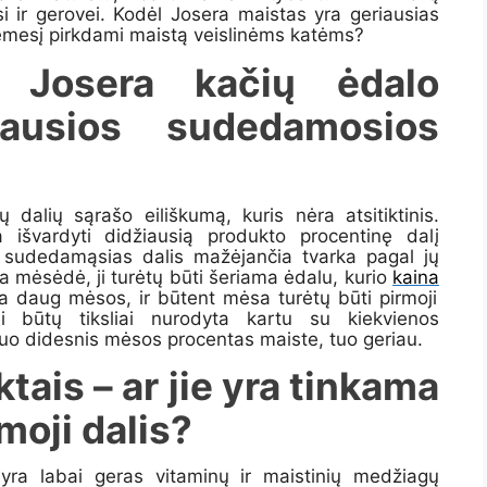
i ir gerovei.
Kod
ėl Josera maistas yra geriausias
dėmesį
pirkdami maistą veislinėms katėms?
ės
Josera
kačių ėdalo
iausios sudedamosios
 dalių sąrašo eiliškumą, kuris nėra atsitiktinis.
 išvardyti didžiausią produkto procentinę dalį
s sudedamąsias dalis mažėjančia tvarka pagal jų
a mėsėdė, ji turėtų būti šeriama ėdalu, kurio
kaina
a daug mėsos, ir būtent mėsa turėtų būti pirmoji
i būtų tiksliai nurodyta kartu su kiekvienos
uo didesnis mėsos procentas maiste, tuo geriau.
tais – ar jie yra tinkama
moji dalis?
yra labai geras vitaminų ir maistinių medžiagų