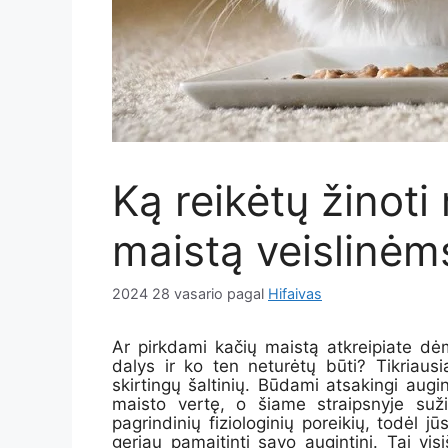
Ką reikėtų žinoti
maistą veislinė
2024 28 vasario
pagal
Hifaivas
Ar pirkdami kačių maistą atkreipiate dė
dalys
ir ko ten neturėtų būti? Tikriausi
skirtingų šaltinių. Būdami atsakingi augin
maisto vertę, o šiame straipsnyje suži
pagrindinių fiziologinių poreikių, todėl jū
geriau pamaitinti savo augintinį. Tai vis