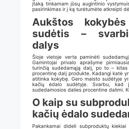
įtaką tinkamam jūsų augintinio vystymuis
pasirinkimas ir į
ką turėtumėte atkreipti 
Aukštos kokyb
sudėtis – svarb
dalys
Šioje vietoje verta paminėti sudedamųjų
Gamintojai privalo aprašyme pirmiausia
turinčią sudedamąją dalį, po to – kita
procentinę dalį produkte.
Kadangi katė yr
atitinka kokybę. Gero maisto
sudėtyje yr
kačių ėdalo sudėtyje. Svarbu, kad j
sudedamosios dalies procentine dalimi. K
O kaip su subproduk
kačių ėdalo sudeda
Pakankamai dideli subproduktų kiekiai 