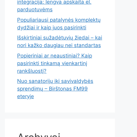
integracija: lengva apskaita el.
parduotuvėms
Populiariausi patalynės komplektų
dydžiai ir kaip juos pasirinkti
Išskirtiniai sužadėtuvių žiedai – kai
nori kažko daugiau nei standartas
Popieriniai ar neaustiniai? Kaip
pasirinkti tinkamą vienkartinį
rankšluostį?
Nuo sanatorijų iki savivaldybės
sprendimų – Birštonas FM99
eteryje