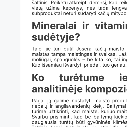
šaltinis.
Reikėtų
atkreipti dėmesį, kad reik
vietą užima
kepen
y
s, nes tada lengva
subproduktai neturi sudaryti kačių mitybos 
Mineralai ir vitami
sudėtyje?
Taip, jie turi būti! J
osera kačių maisto 
maistas tampa maistingas ir sveikas. Laši
moliūgai, spanguolės – be kita ko, tai ing
Kuo išsamiau išvardyti priedai, tuo geriau.
Ko turėtume i
analitinėje kompozi
Pagal ją galime nustatyti maisto produk
riebalų ir angliavandenių kiekį. Baltym
turime užtikrinti, kad maiste, kuriuo m
Svarbu prisiminti, kad be baltymų kiekio,
daugiausia turėtų būti gyvūninės kilmės