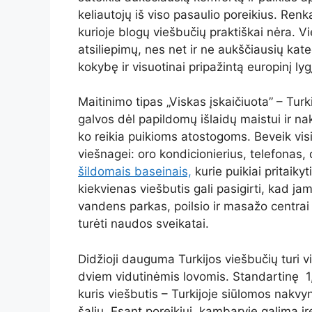
keliautojų iš viso pasaulio poreikius. Renka
kurioje blogų viešbučių praktiškai nėra. Vi
atsiliepimų, nes net ir ne aukščiausių kateg
kokybę ir visuotinai pripažintą europinį lyg
Maitinimo tipas „Viskas įskaičiuota” – Turki
galvos dėl papildomų išlaidų maistui ir nak
ko reikia puikioms atostogoms. Beveik visi 
viešnagei: oro kondicionierius, telefonas,
šildomais baseinais,
kurie puikiai pritaik
kiekvienas viešbutis gali pasigirti, kad jam
vandens parkas, poilsio ir masažo centrai – T
turėti naudos sveikatai.
Didžioji dauguma Turkijos viešbučių turi 
dviem vidutinėmis lovomis. Standartinę 1,
kuris viešbutis – Turkijoje siūlomos nakvy
šalių. Esant poreikiui, kambaryje galima įr