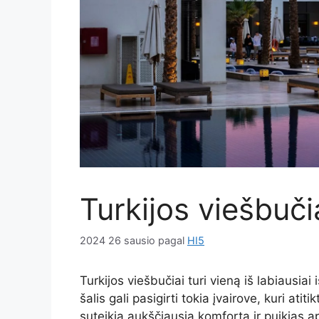
Turkijos viešbučia
2024 26 sausio
pagal
HI5
Turkijos viešbučiai turi vieną iš labiausiai
šalis gali pasigirti tokia įvairove, kuri ati
suteikia aukščiausią komfortą ir puikias a