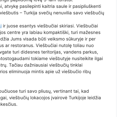
i, atvykę pasilepinti kaitria saule ir pasipliuškenti
iešbutis – Turkija svečių nenuvilia savo viešbučių
i
ir juose esantys viešbučiai skiriasi. Viešbučiai
nijos centre yra labiau kompaktiški, turi mažesnes
eidžia Jums visada būti veiksmo sūkuryje ir per
s ar restoranus. Viešbučiai nutolę toliau nuo
gate turi didesnes teritorijas, vandens parkus,
l atostogaudami tokiame viešbutyje nusiteikite ilgai
trų. Tačiau dažniausiai viešbučių tinklai
ios eliminuoja mintis apie už viešbučio ribų
učiuose turi savo pliusų, vertinant tai, kad
gai, viešbučių lokacojos įvairovė Turkijoje leidžia
ūkesčius.