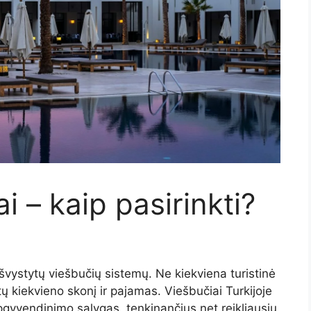
i – kaip pasirinkti?
 išvystytų viešbučių sistemų. Ne kiekviena turistinė
tiktų kiekvieno skonį ir pajamas. Viešbučiai Turkijoje
pgyvendinimo sąlygas, tenkinančius net reikliausių