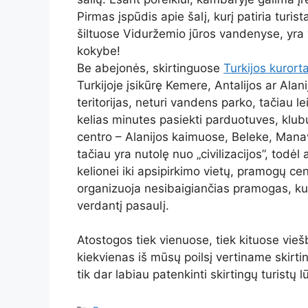
Pirmas įspūdis apie šalį, kurį patiria turista
šiltuose Viduržemio jūros vandenyse, yra v
kokybe!
Be abejonės, skirtinguose
Turkijos kurorta
Turkijoje įsikūrę Kemere, Antalijos ar Ala
teritorijas, neturi vandens parko, tačiau l
kelias minutes pasiekti parduotuves, klubu
centro – Alanijos kaimuose, Beleke, Manav
tačiau yra nutolę nuo „civilizacijos”, todė
kelionei iki apsipirkimo vietų, pramogų cen
organizuoja nesibaigiančias pramogas, kur
verdantį pasaulį.
Atostogos tiek vienuose, tiek kituose viešb
kiekvienas iš mūsų poilsį vertiname skirtin
tik dar labiau patenkinti skirtingų turistų l