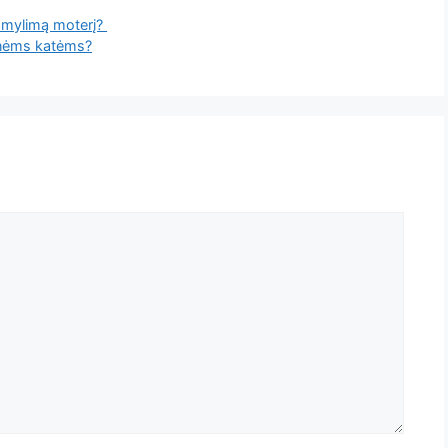
i mylimą moterį?
linėms katėms?