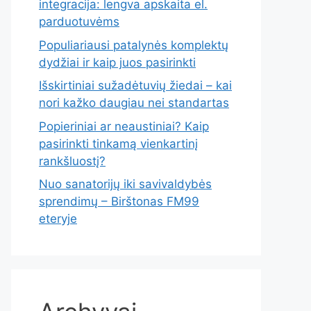
integracija: lengva apskaita el.
parduotuvėms
Populiariausi patalynės komplektų
dydžiai ir kaip juos pasirinkti
Išskirtiniai sužadėtuvių žiedai – kai
nori kažko daugiau nei standartas
Popieriniai ar neaustiniai? Kaip
pasirinkti tinkamą vienkartinį
rankšluostį?
Nuo sanatorijų iki savivaldybės
sprendimų – Birštonas FM99
eteryje