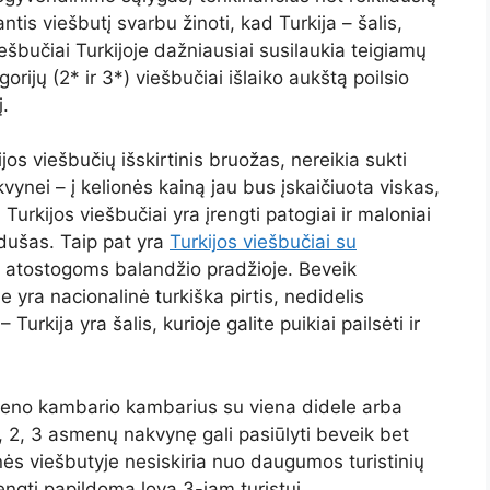
ntis viešbutį svarbu žinoti, kad Turkija – šalis,
ešbučiai Turkijoje dažniausiai susilaukia teigiamų
orijų (2* ir 3*) viešbučiai išlaiko aukštą poilsio
į.
jos viešbučių išskirtinis bruožas, nereikia sukti
vynei – į kelionės kainą jau bus įskaičiuota viskas,
Turkijos viešbučiai yra įrengti patogiai ir maloniai
 dušas. Taip pat yra
Turkijos viešbučiai su
yti atostogoms balandžio pradžioje. Beveik
e yra nacionalinė turkiška pirtis, nedidelis
urkija yra šalis, kurioje galite puikiai pailsėti ir
vieno kambario kambarius su viena didele arba
 2, 3 asmenų nakvynę gali pasiūlyti beveik bet
nės viešbutyje nesiskiria nuo daugumos turistinių
engti papildomą lovą 3-iam turistui.