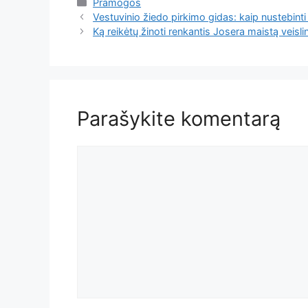
Kategorijos
Pramogos
Vestuvinio žiedo pirkimo gidas: kaip nustebint
Ką reikėtų žinoti renkantis Josera maistą veis
Parašykite komentarą
Komentaras